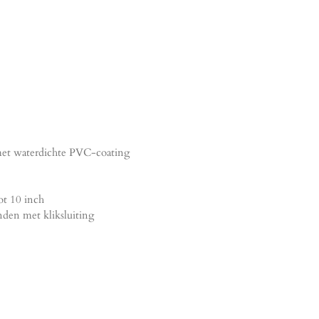
met waterdichte PVC-coating
ot 10 inch
nden met kliksluiting