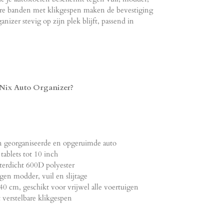
lbare banden met klikgespen maken de bevestiging
nizer stevig op zijn plek blijft, passend in
rNix Auto Organizer?
n georganiseerde en opgeruimde auto
tablets tot 10 inch
erdicht 600D polyester
en modder, vuil en slijtage
0 cm, geschikt voor vrijwel alle voertuigen
 verstelbare klikgespen