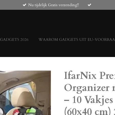
Nu tijdelijk Gratis verzending!!
 GADGETS 2026
WAAROM GADGETS UIT EU-VOORRAAD
IfarNix Pr
Organizer 
– 10 Vakjes
(60x40 cm) 