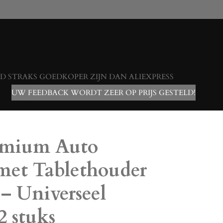
 STRAKS GOEDKOPER ZIJN DAN ALIEXPRESS
UW FEEDBACK WORDT ZEER OP PRIJS GESTELD!
emium Auto
met Tablethouder
 – Universeel
2 stuks