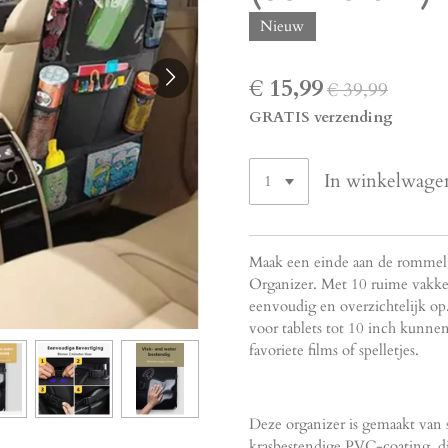
Nieuw
€ 15,99
€ 39,99
GRATIS verzending
In winkelwage
Maak een einde aan de rommel 
Organizer. Met 10 ruime vakke
eenvoudig en overzichtelijk op
voor tablets tot 10 inch kunne
favoriete films of spelletjes.
Deze organizer is gemaakt van 
krasbestendige PVC-coating, di