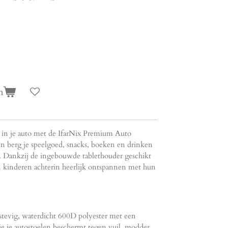
n
in je auto met de IfarNix Premium Auto
n berg je speelgoed, snacks, boeken en drinken
. Dankzij de ingebouwde tablethouder geschikt
n kinderen achterin heerlijk ontspannen met hun
stevig, waterdicht 600D polyester met een
e je autostoelen beschermt tegen vuil, modder,