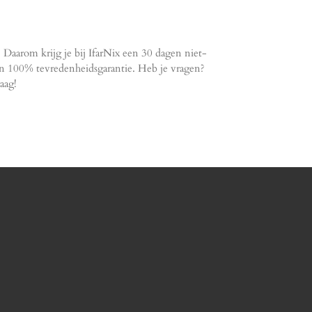
. Daarom krijg je bij IfarNix een 30 dagen niet-
en 100% tevredenheidsgarantie. Heb je vragen?
aag!