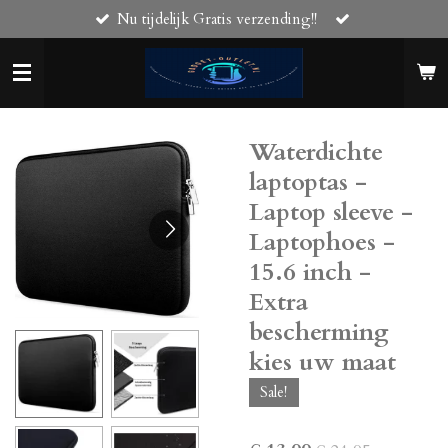
Nu tijdelijk Gratis verzending!!
Ga
direct
naar
de
hoofdinhoud
Waterdichte
laptoptas -
Laptop sleeve -
Laptophoes -
15.6 inch -
Extra
bescherming
kies uw maat
Sale!