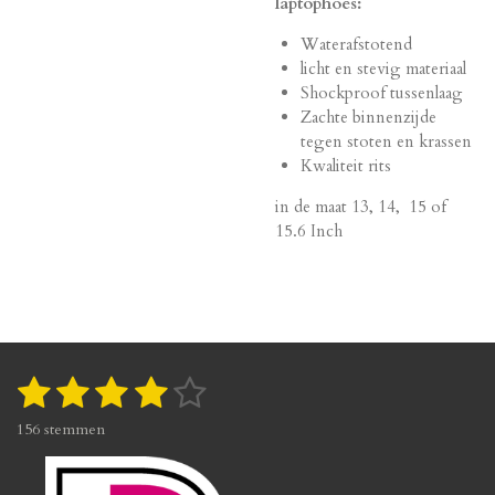
laptophoes:
Waterafstotend
licht en stevig materiaal
Shockproof tussenlaag
Zachte binnenzijde
tegen stoten en krassen
Kwaliteit rits
in de maat 13, 14, 15 of
15.6 Inch
1
2
3
4
5
S
R
t
a
s
s
s
s
s
e
156 stemmen
t
m
t
t
t
t
t
i
m
n
e