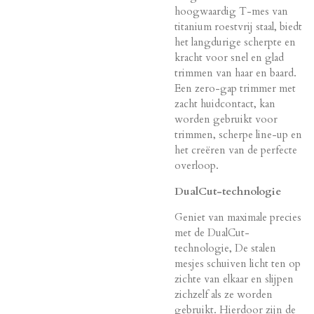
hoogwaardig T-mes van
titanium roestvrij staal, biedt
het langdurige scherpte en
kracht voor snel en glad
trimmen van haar en baard.
Een zero-gap trimmer met
zacht huidcontact, kan
worden gebruikt voor
trimmen, scherpe line-up en
het creëren van de perfecte
overloop.
DualCut-technologie
Geniet van maximale precies
met de DualCut-
technologie, De stalen
mesjes schuiven licht ten op
zichte van elkaar en slijpen
zichzelf als ze worden
gebruikt. Hierdoor zijn de