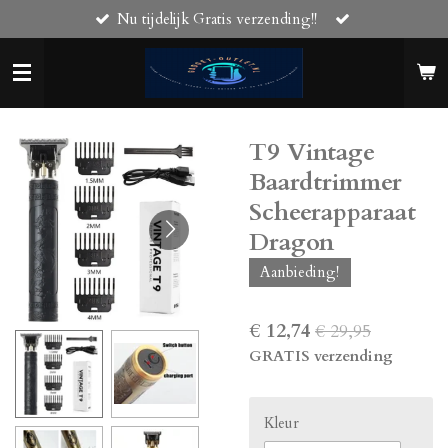
Nu tijdelijk Gratis verzending!!
Ga
direct
naar
de
hoofdinhoud
T9 Vintage
Baardtrimmer
Scheerapparaat
Dragon
Aanbieding!
€ 12,74
€ 29,95
GRATIS verzending
Kleur