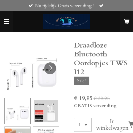
Nu tijdelijk Gratis verzending!!
Ga
direct
naar
de
hoofdinhoud
Draadloze
Bluetooth
Oordopjes TWS
I12
Sale!
€ 19,95
€ 39,95
GRATIS verzending
In
winkelwagen