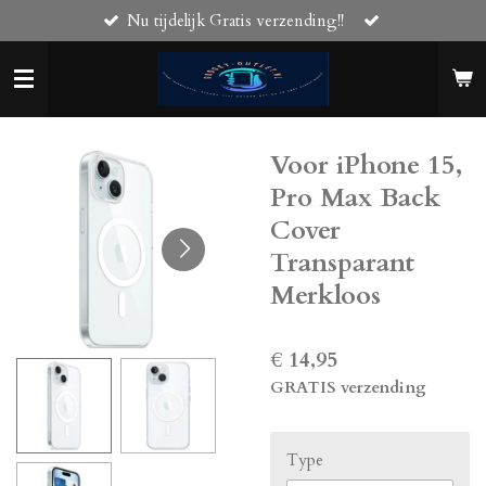
Nu tijdelijk Gratis verzending!!
Ga
direct
naar
de
hoofdinhoud
Voor iPhone 15,
Pro Max Back
Cover
Transparant
Merkloos
€ 14,95
GRATIS verzending
Type