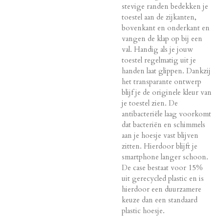
stevige randen bedekken je
toestel aan de zijkanten,
bovenkant en onderkant en
vangen de klap op bij een
val. Handig als je jouw
toestel regelmatig uit je
handen laat glippen. Dankzij
het transparante ontwerp
blijf je de originele kleur van
je toestel zien. De
antibacteriële laag voorkomt
dat bacteriën en schimmels
aan je hoesje vast blijven
zitten. Hierdoor blijft je
smartphone langer schoon.
De case bestaat voor 15%
uit gerecycled plastic en is
hierdoor een duurzamere
keuze dan een standaard
plastic hoesje.